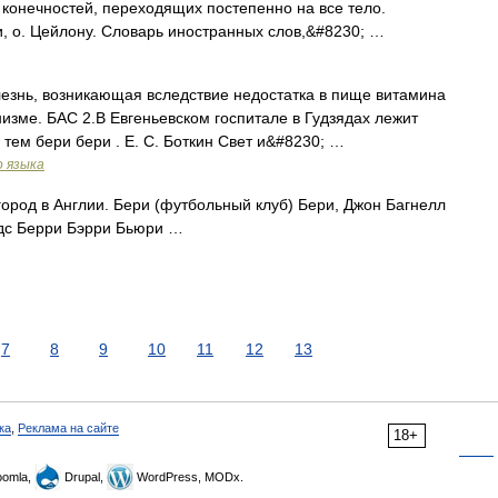
 конечностей, переходящих постепенно на все тело.
, о. Цейлону. Словарь иностранных слов,&#8230; …
Болезнь, возникающая вследствие недостатка в пище витамина
изме. БАС 2.В Евгеньевском госпитале в Гудзядах лежит
тем бери бери . Е. С. Боткин Свет и&#8230; …
о языка
ород в Англии. Бери (футбольный клуб) Бери, Джон Багнелл
дс Берри Бэрри Бьюри …
7
8
9
10
11
12
13
ка
,
Реклама на сайте
18+
omla,
Drupal,
WordPress, MODx.