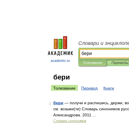
Словари и энциклоп
academic.ru
Толкования
Переводы
бери
Толкование
Перевод
Книги
бери
— получи и распишись, держи, во
1
см. возьми(те) Словарь синонимов русск
Александрова. 2011 …
Словарь синонимов