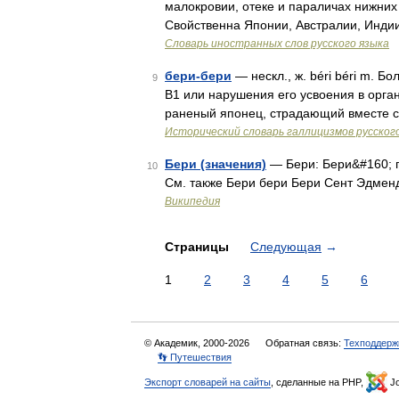
малокровии, отеке и параличах нижних
Свойственна Японии, Австралии, Индии
Словарь иностранных слов русского языка
бери-бери
— нескл., ж. béri béri m. 
9
B1 или нарушения его усвоения в орган
раненый японец, страдающий вместе с 
Исторический словарь галлицизмов русског
Бери (значения)
— Бери: Бери&#160; г
10
См. также Бери бери Бери Сент Эдмен
Википедия
Страницы
Следующая
→
1
2
3
4
5
6
© Академик, 2000-2026
Обратная связь:
Техподдерж
👣 Путешествия
Экспорт словарей на сайты
, сделанные на PHP,
Jo