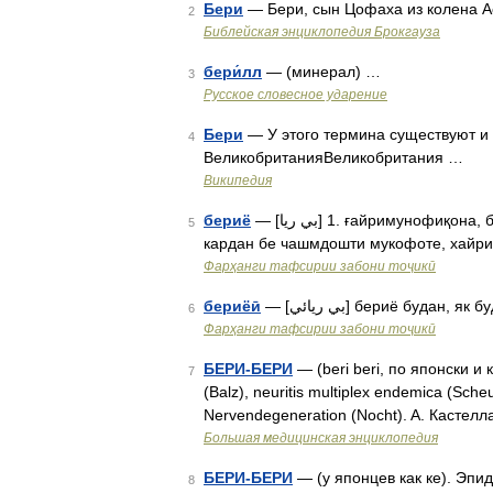
Бери
— Бери, сын Цофаха из колена А
2
Библейская энциклопедия Брокгауза
бери́лл
— (минерал) …
3
Русское словесное ударение
Бери
— У этого термина существуют и 
4
ВеликобританияВеликобритания …
Википедия
бериё
— [بي ريا] 1. ғайримунофиқона, бе рӯйбинӣ 2. беғараз, бетамаъ: дӯсти бериё; хайри бериё хайр
5
кардан бе чашмдошти мукофоте, хайр
Фарҳанги тафсирии забони тоҷикӣ
бериёӣ
— [بي ريائي] бериё буда
6
Фарҳанги тафсирии забони тоҷикӣ
БЕРИ-БЕРИ
— (beri beri, по японски и к
7
(Balz), neuritis multiplex endemica (Sche
Nervendegeneration (Nocht). A. Кастел
Большая медицинская энциклопедия
БЕРИ-БЕРИ
— (у японцев как ке). Эпи
8