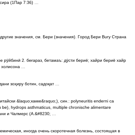
сира (1Пар 7:36) …
другие значения, см. Бери (значения). Город Бери Bury Страна
и холисона …
н, як будани зоҳиру ботин, садоқат …
итайски &laquo;какке&raquo;), син.: polyneuritis enderni са
u be), hydrops asthmaticus, multiple chronische alimentare
лани и Чалмерс (A.&#8230; …
демическая, иногда очень скоротечная болезнь, состоящая в