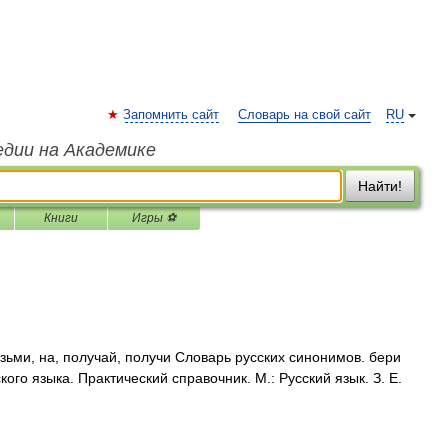
Запомнить сайт
Словарь на свой сайт
RU
едии на Академике
Найти!
Книги
Игры ⚽
зьми, на, получай, получи Словарь русских синонимов. бери
ого языка. Практический справочник. М.: Русский язык. З. Е.